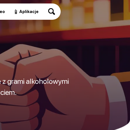
📱
eo
Aplikacje
i
ę z grami alkoholowymi
ciem.