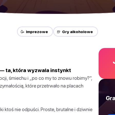
🥳 Imprezowe
🍺 Gry alkoholowe
— ta, która wyzwala instynkt
i, śmiechu i „po co my to znowu robimy?”,
zymałością, które przetrwało na placach
Gra
 ktoś nie odpuści. Proste, brutalne i dziwnie