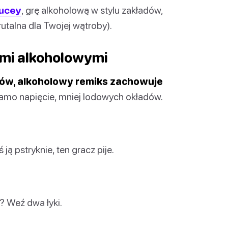
ucey
, grę alkoholową w stylu zakładów,
rutalna dla Twojej wątroby).
ami alkoholowymi
aków, alkoholowy remiks zachowuje
amo napięcie, mniej lodowych okładów.
ją pstryknie, ten gracz pije.
? Weź dwa łyki.