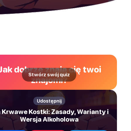
Jak dobrze znają cię twoi
Stwórz swój quiz
znajomi?
Udostępnij
 Krwawe Kostki: Zasady, Warianty i
Wersja Alkoholowa