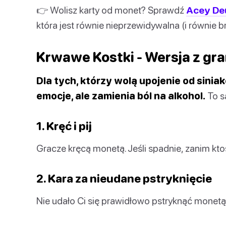
👉 Wolisz karty od monet? Sprawdź
Acey De
która jest równie nieprzewidywalna (i równie b
Krwawe Kostki - Wersja z gr
Dla tych, którzy wolą upojenie od sini
emocje, ale zamienia ból na alkohol.
To s
1. Kręć i pij
Gracze kręcą monetą. Jeśli spadnie, zanim ktoś 
2. Kara za nieudane pstryknięcie
Nie udało Ci się prawidłowo pstryknąć monetą