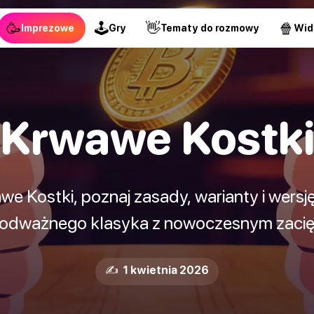
🥳
🕹
👋
🍿
Imprezowe
Gry
Tematy do rozmowy
Wid
Krwawe Kostk
we Kostki, poznaj zasady, warianty i wersj
 odważnego klasyka z nowoczesnym zacię
✍️ 1 kwietnia 2026