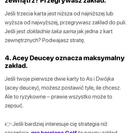
zewnątrz? Przegrywasz zakład.
Jeśli trzecia karta jest niższa od najniższej lub
wyższa od najwyższej, przegrywasz zakład do puli.
Jeśli jest
dokładnie taka sama
jak jedna z kart
zewnętrznych? Podwajasz stratę.
4. Acey Deucey oznacza maksymalny
zakład.
Jeśli twoje pierwsze dwie karty to As i Dwójka
(acey deucey), możesz postawić tyle, ile chcesz.
Ale to ryzykowne – prawie wszystko może to
zepsuć.
👉 Jeśli bardziej interesuje cię strategia niż
szczęście,
gra karciana Golf
to pewny zakład.