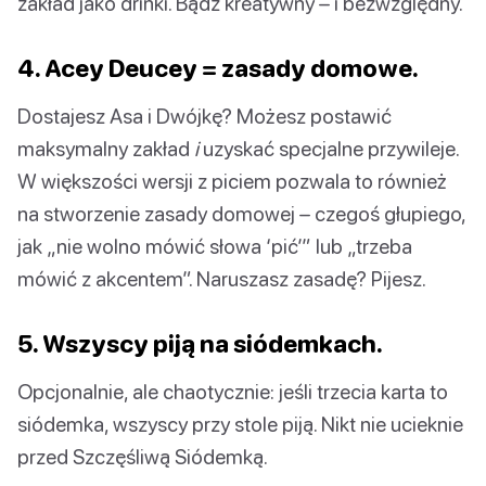
zakład jako drinki. Bądź kreatywny – i bezwzględny.
4. Acey Deucey = zasady domowe.
Dostajesz Asa i Dwójkę? Możesz postawić
maksymalny zakład
i
uzyskać specjalne przywileje.
W większości wersji z piciem pozwala to również
na stworzenie zasady domowej – czegoś głupiego,
jak „nie wolno mówić słowa ‘pić’” lub „trzeba
mówić z akcentem”. Naruszasz zasadę? Pijesz.
5. Wszyscy piją na siódemkach.
Opcjonalnie, ale chaotycznie: jeśli trzecia karta to
siódemka, wszyscy przy stole piją. Nikt nie ucieknie
przed Szczęśliwą Siódemką.