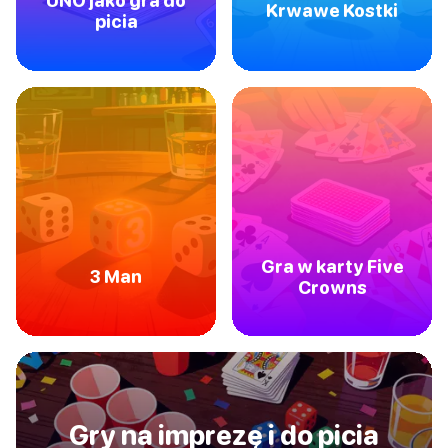
UNO jako gra do
Krwawe Kostki
picia
Gra w karty Five
3 Man
Crowns
Gry na imprezę i do picia