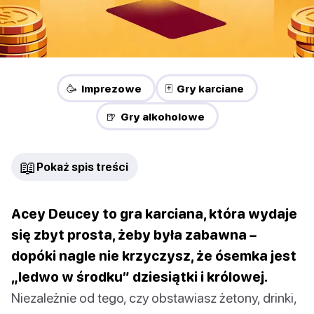
🥳 Imprezowe
🃏 Gry karciane
🍺 Gry alkoholowe
📖
Pokaż spis treści
Acey Deucey to gra karciana, która wydaje
się zbyt prosta, żeby była zabawna –
dopóki nagle nie krzyczysz, że ósemka jest
„ledwo w środku” dziesiątki i królowej.
Niezależnie od tego, czy obstawiasz żetony, drinki,