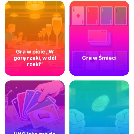
Gra w picie „W
górę rzeki, w dół
Gra w Śmieci
rzeki”