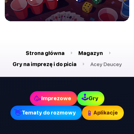
Strona główna
Magazyn
Gry na imprezę i do picia
Acey Deucey
🕹
🥳
Imprezowe
Gry
👋
📱
Tematy do rozmowy
Aplikacje