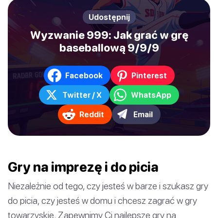
Udostępnij
Wyzwanie 999: Jak grać w grę
baseballową 9/9/9
Facebook
Pinterest
Twitter / X
WhatsApp
Reddit
Email
Gry na imprezę i do picia
Niezależnie od tego, czy jesteś w barze i szukasz gry
do picia, czy jesteś w domu i chcesz zagrać w gry
towarzyskie. Zapewnimy Ci najlepsze gry na