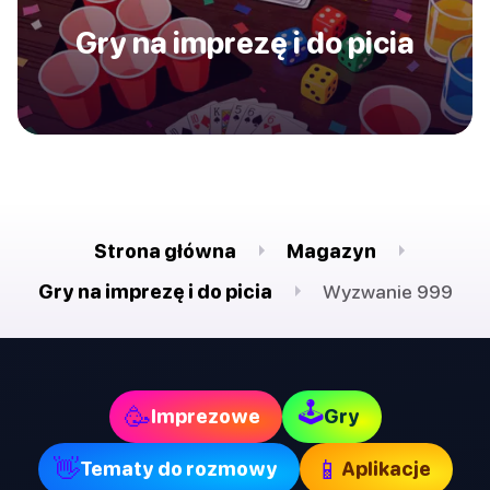
Gry na imprezę i do picia
Strona główna
Magazyn
Gry na imprezę i do picia
Wyzwanie 999
🕹
🥳
Imprezowe
Gry
👋
📱
Tematy do rozmowy
Aplikacje