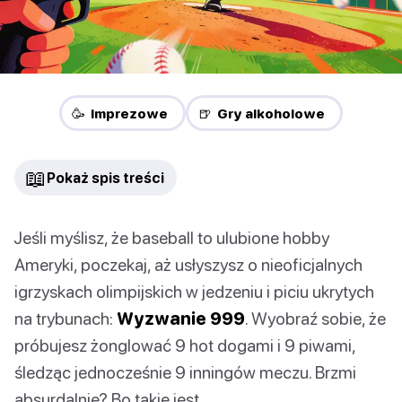
🥳 Imprezowe
🍺 Gry alkoholowe
📖
Pokaż spis treści
Jeśli myślisz, że baseball to ulubione hobby
Ameryki, poczekaj, aż usłyszysz o nieoficjalnych
igrzyskach olimpijskich w jedzeniu i piciu ukrytych
na trybunach:
Wyzwanie 999
. Wyobraź sobie, że
próbujesz żonglować 9 hot dogami i 9 piwami,
śledząc jednocześnie 9 inningów meczu. Brzmi
absurdalnie? Bo takie jest.