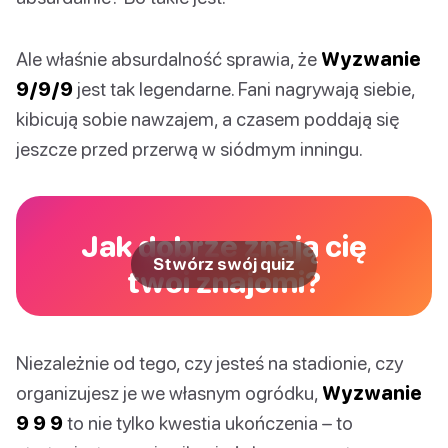
Ale właśnie absurdalność sprawia, że
Wyzwanie
9/9/9
jest tak legendarne. Fani nagrywają siebie,
kibicują sobie nawzajem, a czasem poddają się
jeszcze przed przerwą w siódmym inningu.
Jak dobrze znają cię
Stwórz swój quiz
twoi znajomi?
Niezależnie od tego, czy jesteś na stadionie, czy
organizujesz je we własnym ogródku,
Wyzwanie
9 9 9
to nie tylko kwestia ukończenia – to