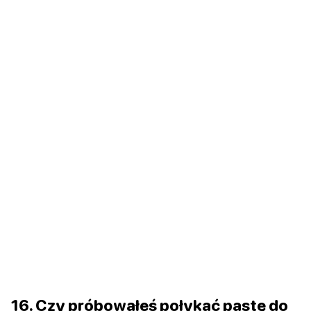
16. Czy próbowałeś połykać pastę do