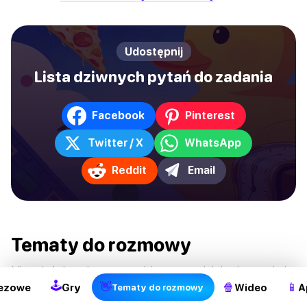
Udostępnij
Lista dziwnych pytań do zadania
Facebook
Pinterest
Twitter / X
WhatsApp
Reddit
Email
2
Tematy do rozmowy
Niezależnie od tego, czy bierzesz udział w imprezie i
🕹
👋
🍿
📱
ezowe
Gry
Wideo
A
Tematy do rozmowy
rozmawiasz z kimś, kogo właśnie spotkałeś, czy