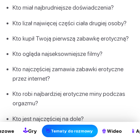
Kto miał najbrudniejsze doświadczenia?
Kto lizał najwięcej części ciała drugiej osoby?
Kto kupił Twoją pierwszą zabawkę erotyczną?
Kto ogląda najseksowniejsze filmy?
Kto najczęściej zamawia zabawki erotyczne
przez internet?
Kto robi najbardziej erotyczne miny podczas
orgazmu?
Kto jest najczęściej na dole?
🕹
👋
🍿
📱
ezowe
Gry
Wideo
A
Tematy do rozmowy
Czyje imię brzmi najbardziej porno?