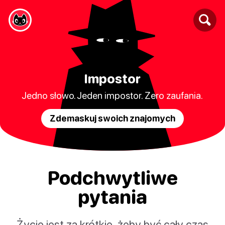
Impostor
Jedno słowo. Jeden impostor. Zero zaufania.
Zdemaskuj swoich znajomych
Podchwytliwe
pytania
Życie jest za krótkie, żeby być cały czas