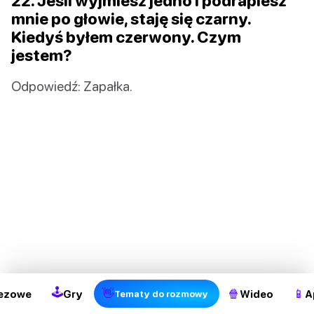
22. Jeśli wyjmiesz jedno i podrapiesz
mnie po głowie, staję się czarny.
Kiedyś byłem czerwony. Czym
jestem?
Odpowiedź: Zapałka.
2
🕹
👋
🍿
📱
ezowe
Gry
Wideo
A
Tematy do rozmowy