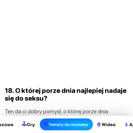
18. O której porze dnia najlepiej nadaje
się do seksu?
Ten da ci dobry pomysł, o której porze dnia
najprawdopodobniej będzie w nastroju. Na pewno
🕹
👋
🍿
📱
ezowe
Gry
Wideo
A
Tematy do rozmowy
dobre informacje.