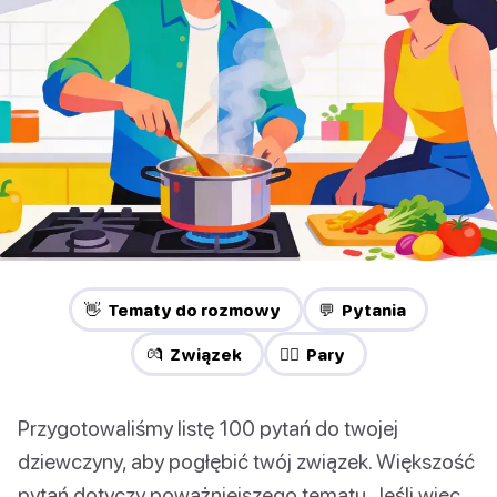
👋 Tematy do rozmowy
💬 Pytania
💏 Związek
❤️‍🔥 Pary
Przygotowaliśmy listę 100 pytań do twojej
dziewczyny, aby pogłębić twój związek. Większość
pytań dotyczy poważniejszego tematu. Jeśli więc