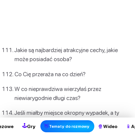
Jakie są najbardziej atrakcyjne cechy, jakie
może posiadać osoba?
Co Cię przeraża na co dzień?
W co nieprawdziwa wierzyłaś przez
niewiarygodnie długi czas?
Jeśli miałby miejsce okropny wypadek, a ty
byłeś nieprzytomny i byłeś na podtrzymaniu
🕹
👋
🍿
📱
ezowe
Gry
Wideo
A
Tematy do rozmowy
życia, jak długo chciałbyś być na podtrzymaniu