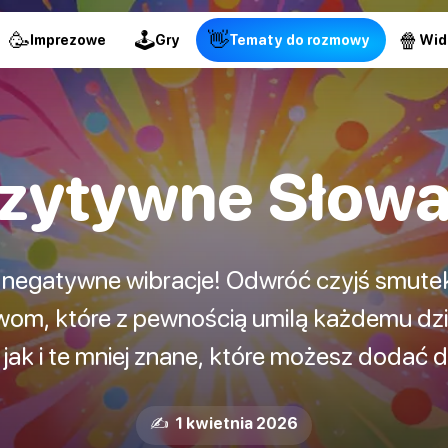
🥳
🕹
👋
🍿
Imprezowe
Gry
Tematy do rozmowy
Wid
zytywne Słowa
a negatywne wibracje! Odwróć czyjś smutek i
m, które z pewnością umilą każdemu dzi
 jak i te mniej znane, które możesz dodać 
✍️ 1 kwietnia 2026