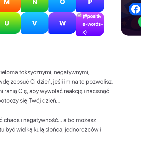
M
N
O
P
(#positiv
U
V
W
e-words-
x)
wieloma toksycznymi, negatywnymi,
dę zepsuć Ci dzień, jeśli im na to pozwolisz.
mi ranią Cię, aby wywołać reakcję i nacisnąć
 potoczy się Twój dzień…
zyć chaos i negatywność… albo możesz
u być wielką kulą słońca, jednorożców i