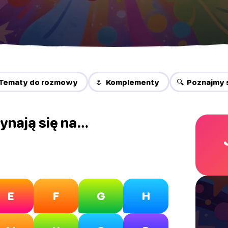
 Tematy do rozmowy
🌷 Komplementy
🔍 Poznajmy 
ynają się na…
E
F
G
H