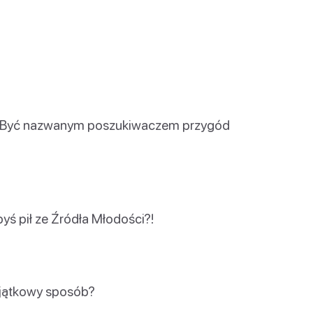
ji. Być nazwanym poszukiwaczem przygód
byś pił ze Źródła Młodości?!
yjątkowy sposób?