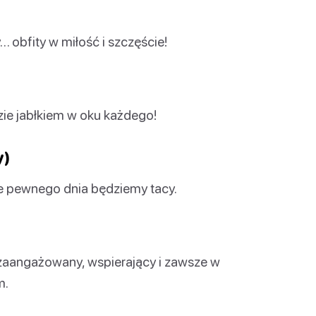
… obfity w miłość i szczęście!
zie jabłkiem w oku każdego!
y)
e pewnego dnia będziemy tacy.
ś zaangażowany, wspierający i zawsze w
m.