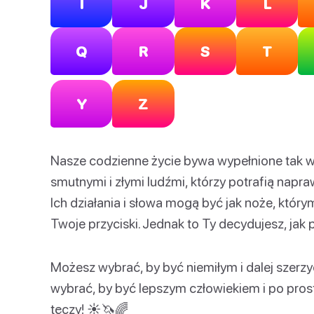
I
J
K
L
Q
R
S
T
Y
Z
Nasze codzienne życie bywa wypełnione tak 
smutnymi i złymi ludźmi, którzy potrafią napraw
Ich działania i słowa mogą być jak noże, który
Twoje przyciski. Jednak to Ty decydujesz, jak
Możesz wybrać, by być niemiłym i dalej szer
wybrać, by być lepszym człowiekiem i po prost
tęczy! ☀️🦄🌈