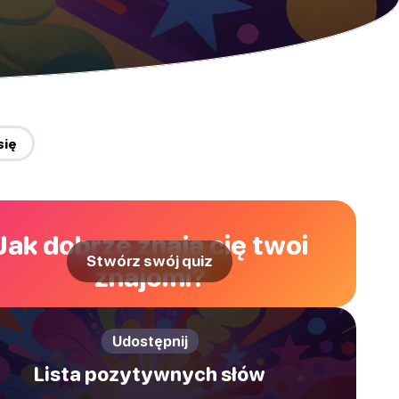
się
Jak dobrze znają cię twoi
Stwórz swój quiz
znajomi?
Udostępnij
Lista pozytywnych słów