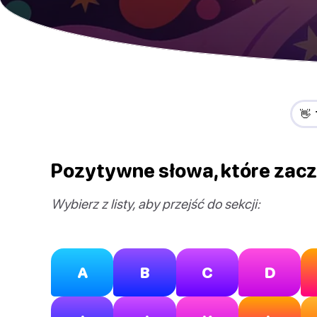
👋
Pozytywne słowa, które zacz
Wybierz z listy, aby przejść do sekcji:
A
B
C
D