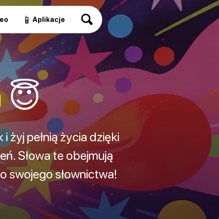
📱
eo
Aplikacje
 😇
 żyj pełnią życia dzięki
eń. Słowa te obejmują
do swojego słownictwa!