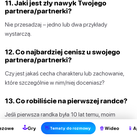
11. Jaki jest zły nawyk Twojego
partnera/partnerki?
Nie przesadzaj – jedno lub dwa przykłady
wystarczą.
12. Co najbardziej cenisz u swojego
partnera/partnerki?
Czy jest jakaś cecha charakteru lub zachowanie,
które szczególnie w nim/niej doceniasz?
13. Co robiliście na pierwszej randce?
Jeśli pierwsza randka była 10 lat temu, moim
zdaniem można zapomnieć o kilku szczegółach.
🕹
👋
🍿
📱
ezowe
Gry
Wideo
A
Tematy do rozmowy