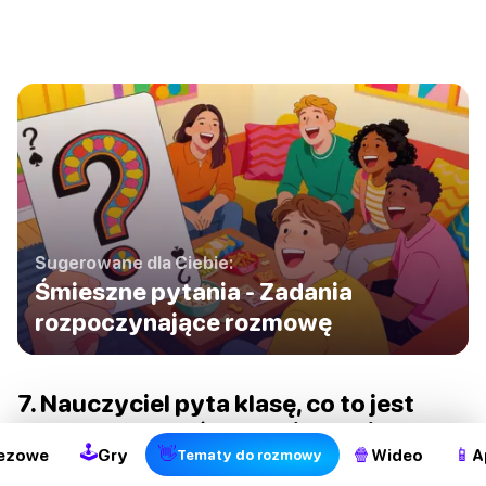
Sugerowane dla Ciebie:
Śmieszne pytania - Zadania
rozpoczynające rozmowę
2
7. Nauczyciel pyta klasę, co to jest
wyspa. Mały Jaś odpowiada: “jest
🕹
👋
🍿
📱
pokryta wodą ze wszystkich stron z
ezowe
Gry
Wideo
A
Tematy do rozmowy