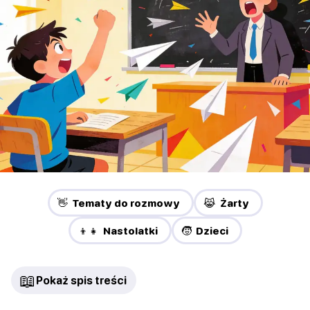
👋 Tematy do rozmowy
😹 Żarty
👦👧 Nastolatki
🧒 Dzieci
📖
Pokaż spis treści