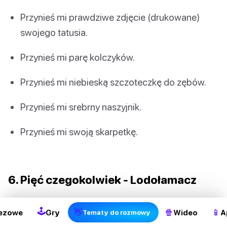
Przynieś mi prawdziwe zdjęcie (drukowane)
swojego tatusia.
Przynieś mi parę kolczyków.
Przynieś mi niebieską szczoteczkę do zębów.
Przynieś mi srebrny naszyjnik.
Przynieś mi swoją skarpetkę.
2
6. Pięć czegokolwiek - Lodołamacz
To świetna gra lodołamacza, która może rozwinąć
🕹
👋
🍿
📱
ezowe
Gry
Wideo
A
Tematy do rozmowy
myślenie dzieci. To ćwiczenie dla ich młodych