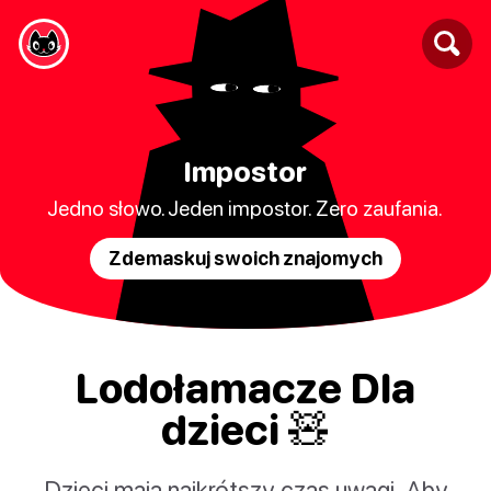
Impostor
Jedno słowo. Jeden impostor. Zero zaufania.
Zdemaskuj swoich znajomych
Lodołamacze Dla
dzieci 🧸
Dzieci mają najkrótszy czas uwagi. Aby