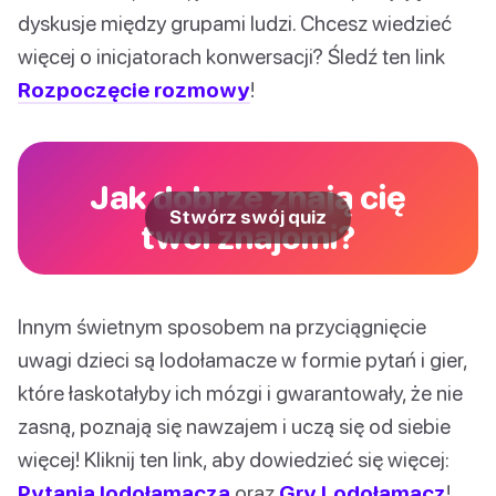
dyskusje między grupami ludzi. Chcesz wiedzieć
więcej o inicjatorach konwersacji? Śledź ten link
Rozpoczęcie rozmowy
!
Jak dobrze znają cię
Stwórz swój quiz
twoi znajomi?
Innym świetnym sposobem na przyciągnięcie
uwagi dzieci są lodołamacze w formie pytań i gier,
które łaskotałyby ich mózgi i gwarantowały, że nie
zasną, poznają się nawzajem i uczą się od siebie
więcej! Kliknij ten link, aby dowiedzieć się więcej:
Pytania lodołamacza
oraz
Gry Lodołamacz
!