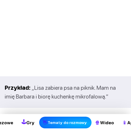
Przykład:
„Lisa zabiera psa na piknik. Mam na
imię Barbara i biorę kuchenkę mikrofalową.”
2
Każda osoba w grupie musi powtórzyć wszystkie
🕹
👋
🍿
📱
ezowe
Gry
Wideo
A
Tematy do rozmowy
nazwiska i pozycje w odpowiedniej kolejności