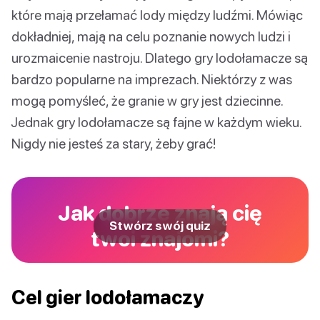
które mają przełamać lody między ludźmi. Mówiąc
dokładniej, mają na celu poznanie nowych ludzi i
urozmaicenie nastroju. Dlatego gry lodołamacze są
bardzo popularne na imprezach. Niektórzy z was
mogą pomyśleć, że granie w gry jest dziecinne.
Jednak gry lodołamacze są fajne w każdym wieku.
Nigdy nie jesteś za stary, żeby grać!
Jak dobrze znają cię
Stwórz swój quiz
twoi znajomi?
Cel gier lodołamaczy