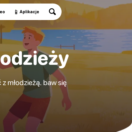
📱
eo
Aplikacje
łodzieży
 z młodzieżą. baw się