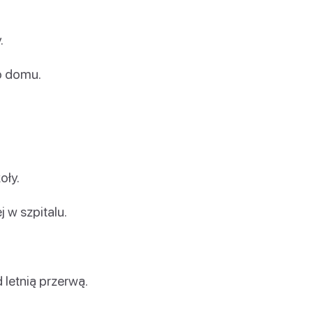
.
o domu.
oły.
j w szpitalu.
 letnią przerwą.