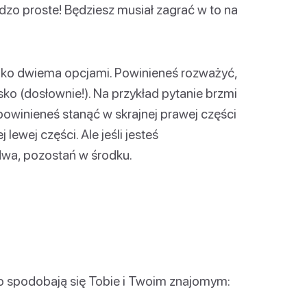
rdzo proste! Będziesz musiał zagrać w to na
ylko dwiema opcjami. Powinieneś rozważyć,
isko (dosłownie!). Na przykład pytanie brzmi
y, powinieneś stanąć w skrajnej prawej części
j lewej części. Ale jeśli jesteś
dwa, pozostań w środku.
no spodobają się Tobie i Twoim znajomym: