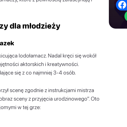
zy dla młodzieży
razek
kicująca lodołamacz. Nadal kręci się wokół
jętności aktorskich i kreatywności.
ające się z co najmniej 3-4 osób.
worzył scenę zgodnie z instrukcjami mistrza
 obraz sceny z przyjęcia urodzinowego”. Oto
jomymi w tej grze: