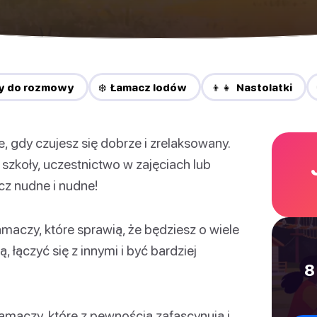
y do rozmowy
❄️ Łamacz lodów
👦👧 Nastolatki
e, gdy czujesz się dobrze i zrelaksowany.
szkoły, uczestnictwo w zajęciach lub
cz nudne i nudne!
maczy, które sprawią, że będziesz o wiele
 łączyć się z innymi i być bardziej
8
łamaczy, które z pewnością zafascynują i