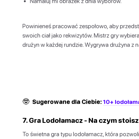
Namaluj mi obrazek z dnia wyborów.
Powinieneś pracować zespołowo, aby przedstaw
swoich ciał jako rekwizytów. Mistrz gry wybier
drużyn w każdej rundzie. Wygrywa drużyna z n
🤓
Sugerowane dla Ciebie:
10+ lodołama
7. Gra Lodołamacz - Na czym stois
To świetna gra typu lodołamacz, która pozwoli 