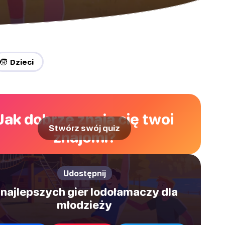
🧒 Dzieci
Jak dobrze znają cię twoi
Stwórz swój quiz
znajomi?
Udostępnij
 najlepszych gier lodołamaczy dla
młodzieży