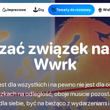
🥳
🕹
👋
🍿
Imprezowe
Gry
Tematy do rozmowy
Wid
zać związek na
Wwrk
jest dla wszystkich i na pewno nie jest dla
zkach na odległość, oboje musicie pozos
dla siebie, być na bieżąco z wydarzeniami 