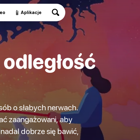
📱
eo
Aplikacje
 odległość
 osób o słabych nerwach.
tać zaangażowani, aby
i nadal dobrze się bawić,