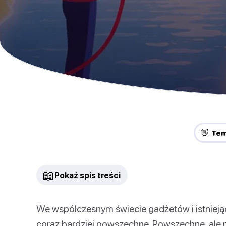
👋 Te
📖
Pokaż spis treści
We współczesnym świecie gadżetów i istniejące
coraz bardziej powszechne. Powszechne, ale ni