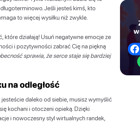
 długoterminowo. Jeśli jesteś kimś, kto
maga to więcej wysiłku niż zwykle.
w
ść, które działają! Usuń negatywne emocje ze
lności i pozytywności zabrać Cię na piękną
becność sprawia, że serce staje się bardziej
ku na odległość
 jesteście daleko od siebie, musisz wymyślić
ię kochani i otoczeni opieką. Dzięki
ikacje i nowoczesny styl wirtualnych randek,