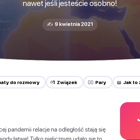
nawet jeśli jesteście osobno!
✍️ 9 kwietnia 2021
maty do rozmowy
💏 Związek
❤️‍🔥 Pary
📖 Jak to 
j pandemii relacje na odległość stają się
gdy łatwe! Tylko nielicznym udało się to