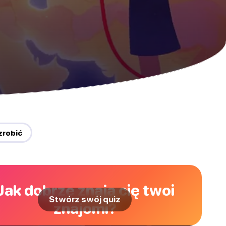
zrobić
Jak dobrze znają cię twoi
Stwórz swój quiz
znajomi?