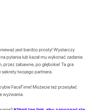
nieważ jest bardzo prosty! Wystarczy
 na pytania lub kazał mu wykonać zadanie.
, przez zabawne, po głębokie! Ta gra
 sekrety twojego partnera.
trybie FaceTime! Możecie też przesyłać
ce wyzwania.
zwanie?
Kliknij ten link, aby zapoznać się