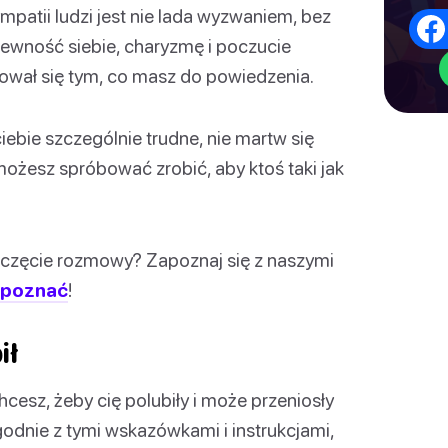
patii ludzi jest nie lada wyzwaniem, bez
pewność siebie, charyzmę i poczucie
sował się tym, co masz do powiedzenia.
ciebie szczególnie trudne, nie martw się
 możesz spróbować zrobić, aby ktoś taki jak
częcie rozmowy? Zapoznaj się z naszymi
ś poznać
!
ił
cesz, żeby cię polubiły i może przeniosły
odnie z tymi wskazówkami i instrukcjami,