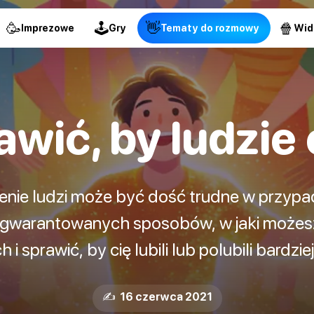
🥳
🕹
👋
🍿
Imprezowe
Gry
Tematy do rozmowy
Wid
wić, by ludzie c
enie ludzi może być dość trudne w przypa
a gwarantowanych sposobów, w jaki może
 i sprawić, by cię lubili lub polubili bardzie
✍️ 16 czerwca 2021