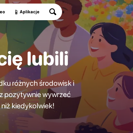
📱
eo
Aplikacje
ię lubili
dku różnych środowisk i
sz pozytywnie wywrzeć
j niż kiedykolwiek!