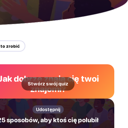
 to zrobić
Jak dobrze znają cię twoi
Stwórz swój quiz
znajomi?
Udostępnij
25 sposobów, aby ktoś cię polubił