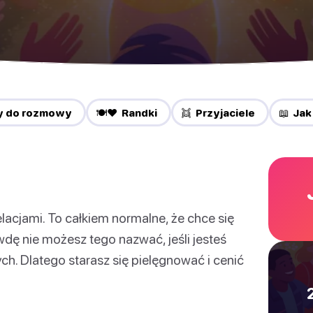
y do rozmowy
🍽️❤️ Randki
👯 Przyjaciele
📖 Jak
elacjami. To całkiem normalne, że chce się
wdę nie możesz tego nazwać, jeśli jesteś
ch. Dlatego starasz się pielęgnować i cenić