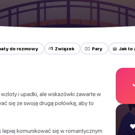
maty do rozmowy
💏 Związek
❤️‍🔥 Pary
📖 Jak to 
 wzloty i upadki, ale wskazówki zawarte w
ać się ze swoją drugą połówką, aby to
❤
ak lepiej komunikować się w romantycznym