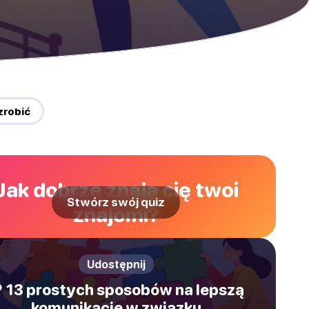
zrobić
Jak dobrze znają cię twoi
Stwórz swój quiz
znajomi?
Udostępnij
️ 13 prostych sposobów na lepszą
komunikację w związku