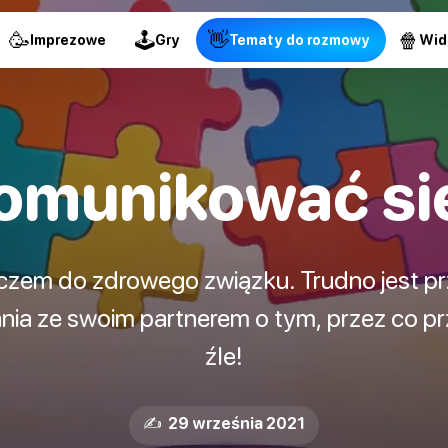
🥳
🕹
👋
🍿
Imprezowe
Gry
Tematy do rozmowy
Wid
 komunikować si
czem do zdrowego związku. Trudno jest pr
ia ze swoim partnerem o tym, przez co p
źle!
✍️ 29 września 2021