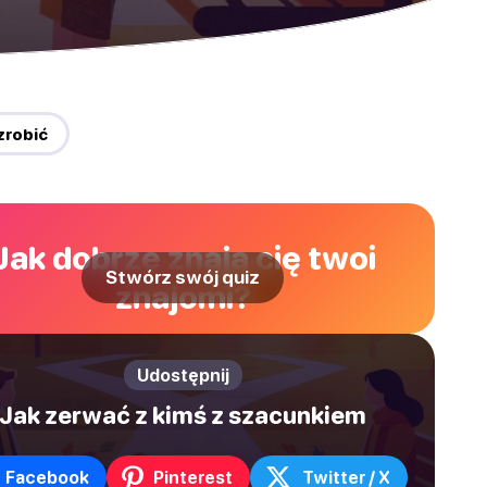
zrobić
Jak dobrze znają cię twoi
Stwórz swój quiz
znajomi?
Udostępnij
Jak zerwać z kimś z szacunkiem
Facebook
Pinterest
Twitter / X