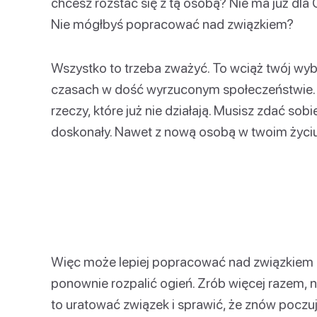
chcesz rozstać się z tą osobą? Nie ma już dla
Nie mógłbyś popracować nad związkiem?
Wszystko to trzeba zważyć. To wciąż twój wybó
czasach w dość wyrzuconym społeczeństwie.
rzeczy, które już nie działają. Musisz zdać sob
doskonały. Nawet z nową osobą w twoim życiu
Więc może lepiej popracować nad związkiem 
ponownie rozpalić ogień. Zrób więcej razem, 
to uratować związek i sprawić, że znów poczuje