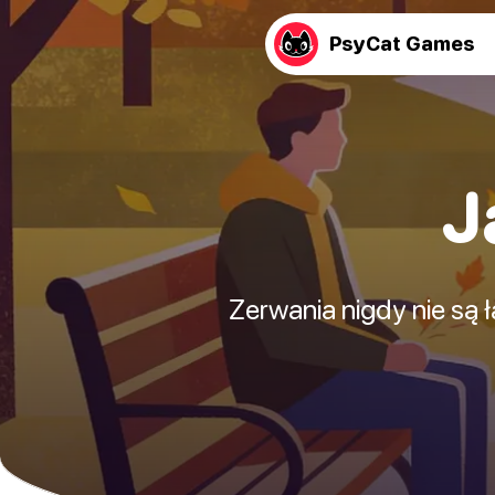
PsyCat Games
J
Zerwania nigdy nie są 