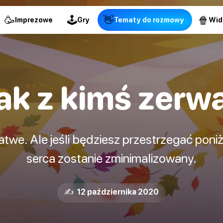
🥳
🕹
👋
🍿
Imprezowe
Gry
Tematy do rozmowy
Wid
ak z kimś zerw
łatwe. Ale jeśli będziesz przestrzegać po
serca zostanie zminimalizowany.
✍️ 12 października 2020