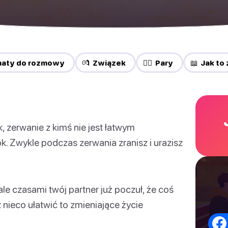
maty do rozmowy
💏 Związek
❤️‍🔥 Pary
📖 Jak to 
k, zerwanie z kimś nie jest łatwym
k. Zwykle podczas zerwania zranisz i urazisz
le czasami twój partner już poczuł, że coś
nieco ułatwić to zmieniające życie