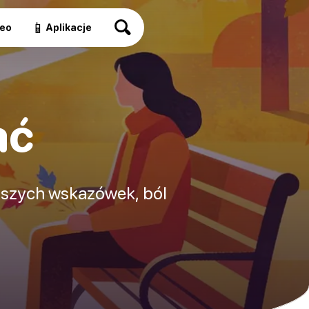
📱
eo
Aplikacje
ać
niższych wskazówek, ból