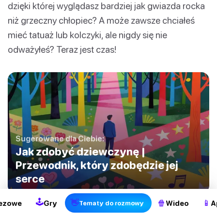
dzięki której wyglądasz bardziej jak gwiazda rocka
niż grzeczny chłopiec? A może zawsze chciałeś
mieć tatuaż lub kolczyki, ale nigdy się nie
odważyłeś? Teraz jest czas!
Sugerowane dla Ciebie:
Jak zdobyć dziewczynę |
2
Przewodnik, który zdobędzie jej
serce
🕹
👋
🍿
📱
ezowe
Gry
Wideo
A
Tematy do rozmowy