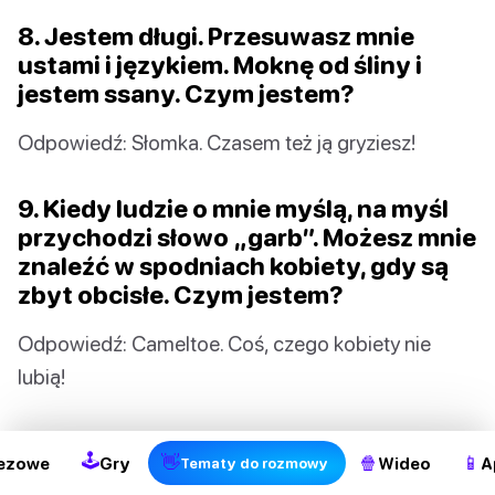
8. Jestem długi. Przesuwasz mnie
ustami i językiem. Moknę od śliny i
jestem ssany. Czym jestem?
Odpowiedź: Słomka. Czasem też ją gryziesz!
9. Kiedy ludzie o mnie myślą, na myśl
przychodzi słowo „garb”. Możesz mnie
znaleźć w spodniach kobiety, gdy są
zbyt obcisłe. Czym jestem?
Odpowiedź: Cameltoe. Coś, czego kobiety nie
2
lubią!
10. Jestem długi i twardy, a ty z
🕹
👋
🍿
📱
ezowe
Gry
Wideo
A
Tematy do rozmowy
radością wydasz na mnie pieniądze. Po