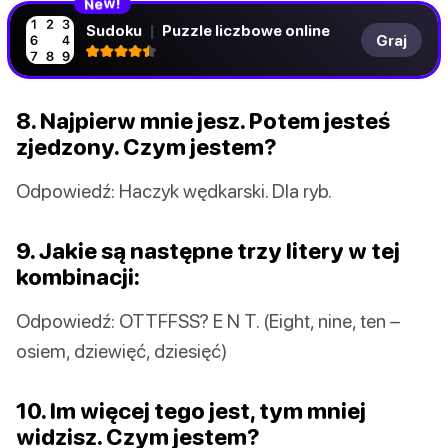
N
!
e
w
Sudoku
|
Puzzle liczbowe online
Graj
8. Najpierw mnie jesz. Potem jesteś
zjedzony. Czym jestem?
Odpowiedź: Haczyk wędkarski. Dla ryb.
9. Jakie są następne trzy litery w tej
kombinacji:
Odpowiedź: OTTFFSS? E N T. (Eight, nine, ten –
osiem, dziewięć, dziesięć)
10. Im więcej tego jest, tym mniej
widzisz. Czym jestem?