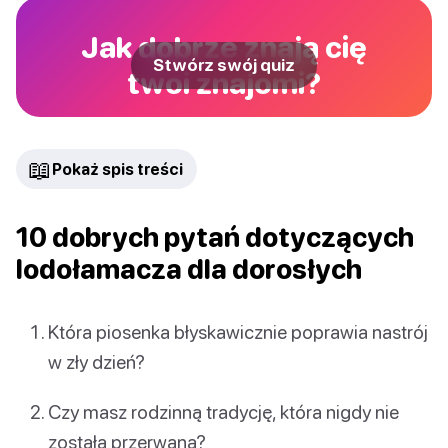
Jak dobrze znają cię
Stwórz swój quiz
twoi znajomi?
📖
Pokaż spis treści
10 dobrych pytań dotyczących
lodołamacza dla dorosłych
Która piosenka błyskawicznie poprawia nastrój
w zły dzień?
Czy masz rodzinną tradycję, która nigdy nie
została przerwana?