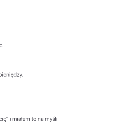
i.
ieniędzy.
ę” i miałem to na myśli.