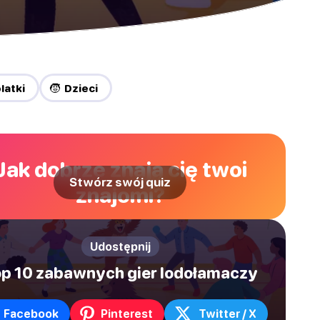
latki
🧒 Dzieci
Jak dobrze znają cię twoi
Stwórz swój quiz
znajomi?
Udostępnij
p 10 zabawnych gier lodołamaczy
Facebook
Pinterest
Twitter / X