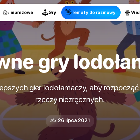
🥳
🕹
👋
🍿
Imprezowe
Gry
Tematy do rozmowy
Wid
wne gry lodoła
jlepszych gier lodołamaczy, aby rozpoczą
rzeczy niezręcznych.
✍️ 26 lipca 2021