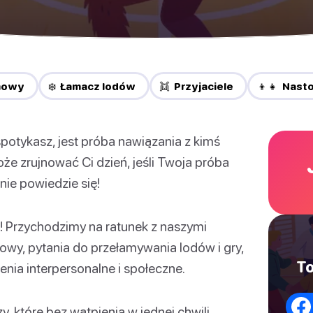
mowy
❄️ Łamacz lodów
👯 Przyjaciele
👦👧 Nasto
 spotykasz, jest próba nawiązania z kimś
że zrujnować Ci dzień, jeśli Twoja próba
nie powiedzie się!
j! Przychodzimy na ratunek z naszymi
y, pytania do przełamywania lodów i gry,
To
nia interpersonalne i społeczne.
y, które bez wątpienia w jednej chwili