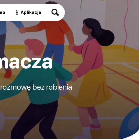
📱
eo
Aplikacje
macza
ć rozmowę bez robienia