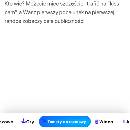
Kto wie? Możecie mieć szczęście i trafić na “kiss
cam”, a Wasz pierwszy pocałunek na pierwszej
randce zobaczy cała publiczność!
🕹
👋
🍿
📱
ezowe
Gry
Wideo
A
Tematy do rozmowy