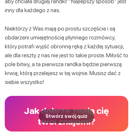
aby chciała drugiej randki! “Najlepszy sposób” jest
inny dla każdego z nas.
Niektórzy z Was mają po prostu szczęście i są
obdarzeni umiejętnością płynnego rozmówcy,
który potrafi wyjść obronną ręką z każdej sytuacji,
ale dla reszty z nas nie jest to takie proste. Miłość to
pole bitwy, a ta pierwsza randka będzie pierwszą
krwią, którą przelejesz w tej wojnie. Musisz dać z
siebie wszystko!
Jak dobrze znają cię
Stwórz swój quiz
twoi znajomi?