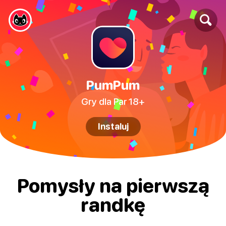
PumPum
Gry dla Par 18+
Instaluj
Pomysły na pierwszą
randkę