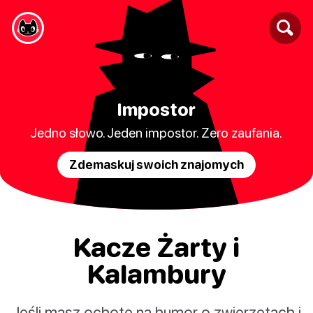
Impostor
Jedno słowo. Jeden impostor. Zero zaufania.
Zdemaskuj swoich znajomych
Kacze Żarty i
Kalambury
Jeśli masz ochotę na humor o zwierzętach i