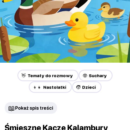
👋 Tematy do rozmowy
🤓 Suchary
👦👧 Nastolatki
🧒 Dzieci
📖
Pokaż spis treści
Śmieszne Kacze Kalambury