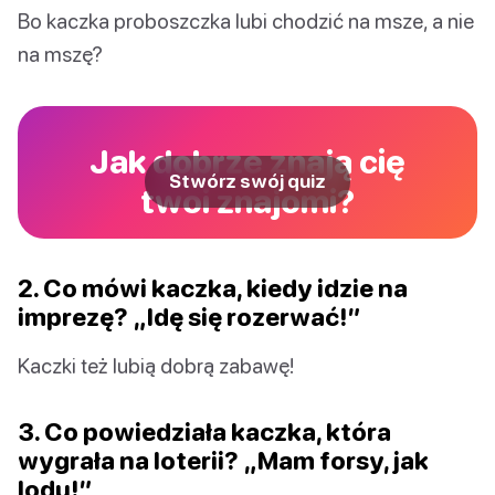
Bo kaczka proboszczka lubi chodzić na msze, a nie
na mszę?
Jak dobrze znają cię
Stwórz swój quiz
twoi znajomi?
2. Co mówi kaczka, kiedy idzie na
imprezę? „Idę się rozerwać!”
Kaczki też lubią dobrą zabawę!
3. Co powiedziała kaczka, która
wygrała na loterii? „Mam forsy, jak
lodu!”