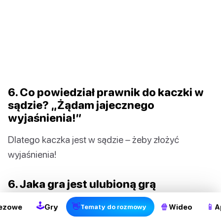
6. Co powiedział prawnik do kaczki w
sądzie? „Żądam jajecznego
wyjaśnienia!”
Dlatego kaczka jest w sądzie – żeby złożyć
wyjaśnienia!
2
6. Jaka gra jest ulubioną grą
kaczuszki? Kuku!
🕹
👋
🍿
📱
ezowe
Gry
Wideo
A
Tematy do rozmowy
Z kaczuszką fajnie się bawić!