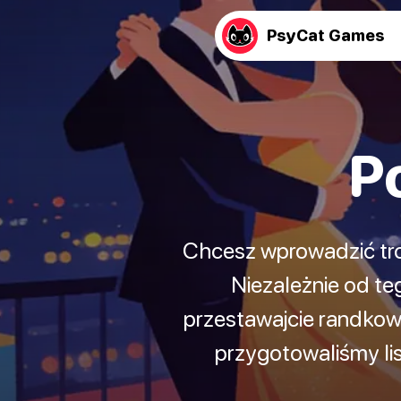
PsyCat Games
P
Chcesz wprowadzić tro
Niezależnie od te
przestawajcie randkow
przygotowaliśmy lis