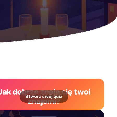
Jak dobrze znają cię twoi
Stwórz swój quiz
znajomi?