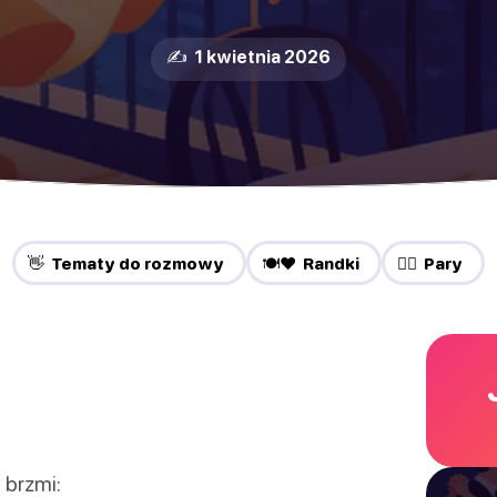
✍️ 1 kwietnia 2026
👋 Tematy do rozmowy
🍽️❤️ Randki
❤️‍🔥 Pary
 brzmi: