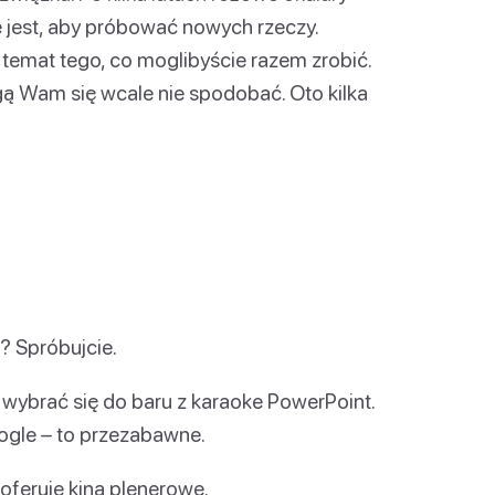
ne jest, aby próbować nowych rzeczy.
temat tego, co moglibyście razem zrobić.
ą Wam się wcale nie spodobać. Oto kilka
? Spróbujcie.
wybrać się do baru z karaoke PowerPoint.
oogle – to przezabawne.
oferuje kina plenerowe.