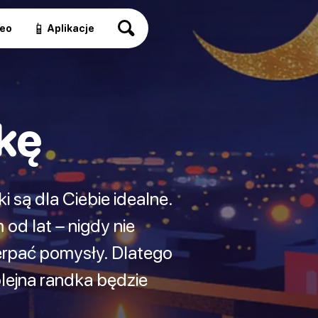
📱
eo
Aplikacje
kę
są dla Ciebie idealne.
od lat – nigdy nie
erpać pomysły. Dlatego
olejna randka będzie