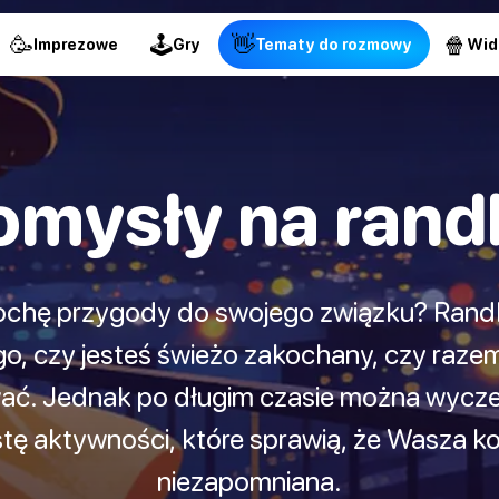
🥳
🕹
👋
🍿
Imprezowe
Gry
Tematy do rozmowy
Wid
omysły na rand
chę przygody do swojego związku? Randki 
go, czy jesteś świeżo zakochany, czy razem 
ać. Jednak po długim czasie można wycz
tę aktywności, które sprawią, że Wasza k
niezapomniana.