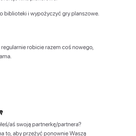
 biblioteki i wypożyczyć gry planszowe.
li regularnie robicie razem coś nowego,
sama.
ę
ałeś/aś swoją partnerkę/partnera?
na to, aby przeżyć ponownie Waszą