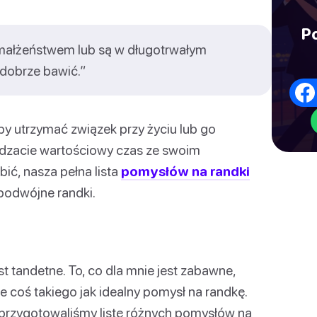
P
ą małżeństwem lub są w długotrwałym
dobrze bawić.”
aby utrzymać związek przy życiu lub go
pędzacie wartościowy czas ze swoim
bić, nasza pełna lista
pomysłów na randki
podwójne randki.
st tandetne. To, co dla mnie jest zabawne,
eje coś takiego jak idealny pomysł na randkę.
 przygotowaliśmy listę różnych pomysłów na