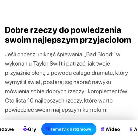
Dobre rzeczy do powiedzenia
swoim najlepszym przyjaciołom
Jeśli chcesz uniknąć śpiewania „Bad Blood” w
wykonaniu Taylor Swift i patrzeć, jak twoje
przyjaźnie płoną z powodu całego dramatu, który
wymyślił świat, postaraj się nabrać nawyku
mówienia sobie dobrych rzeczy i komplementów.
Oto lista 10 najlepszych rzeczy, które warto
powiedzieć swoim najlepszym kumplom:
Mogę się na ciebie wściekać tylko
🕹
👋
🍿
📱
ezowe
Gry
Wideo
A
Tematy do rozmowy
przez krótki czas, ponieważ mam ci