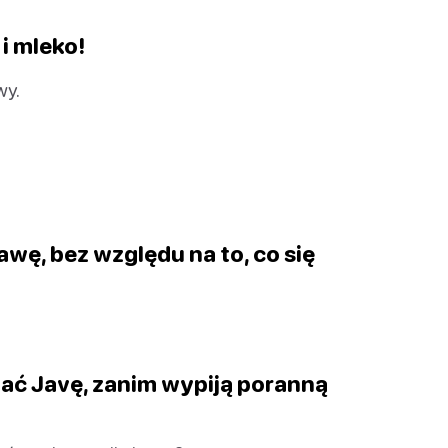
i mleko!
wy.
wę, bez względu na to, co się
ać Javę, zanim wypiją poranną