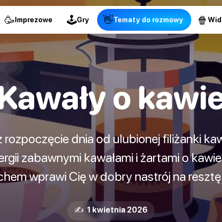
🥳
🕹
👋
🍿
Imprezowe
Gry
Tematy do rozmowy
Wid
Kawały o kawi
ż rozpoczęcie dnia od ulubionej filiżanki k
ergii zabawnymi kawałami i żartami o kawi
hem wprawi Cię w dobry nastrój na resztę
✍️ 1 kwietnia 2026