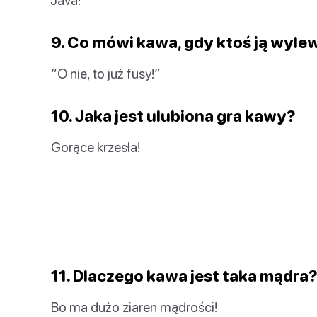
9. Co mówi kawa, gdy ktoś ją wyle
“O nie, to już fusy!”
10. Jaka jest ulubiona gra kawy?
Gorące krzesła!
11. Dlaczego kawa jest taka mądra
Bo ma dużo ziaren mądrości!