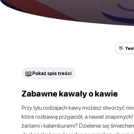
👋 Te
📖
Pokaż spis treści
Zabawne kawały o kawie
Przy tylu rodzajach kawy możesz stworzyć m
które rozbawią przyjaciół, a nawet znajomych!
żartami i kalamburami? Dzielenie się śmiechem