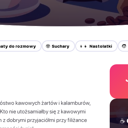
maty do rozmowy
🤓 Suchary
👦👧 Nastolatki
🧒
nóstwo kawowych żartów i kalamburów,
 Kto nie utożsamiałby się z kawowymi
 z dobrymi przyjaciółmi przy filiżance
☕ 