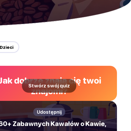
 Dzieci
Jak dobrze znają cię twoi
Stwórz swój quiz
znajomi?
Udostępnij
60+ Zabawnych Kawałów o Kawie,