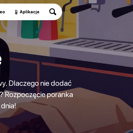
📱
eo
Aplikacje
e
awy. Dlaczego nie dodać
e? Rozpoczęcie poranka
 dnia!