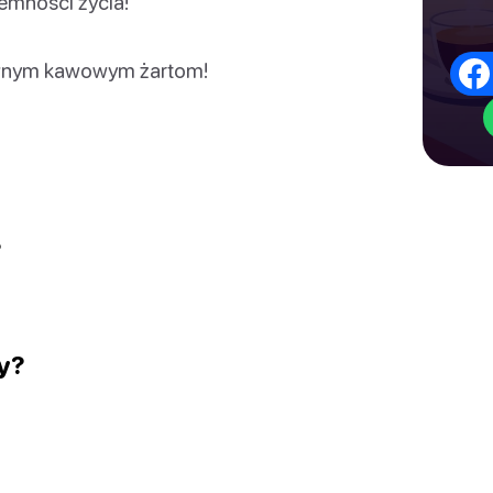
jemności życia!
abawnym kawowym żartom!
?
wy?