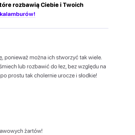
óre rozbawią Ciebie i Twoich
 kalamburów!
ę, ponieważ można ich stworzyć tak wiele.
miech lub rozbawić do łez, bez względu na
po prostu tak cholernie urocze i słodkie!
ę kawowych żartów!