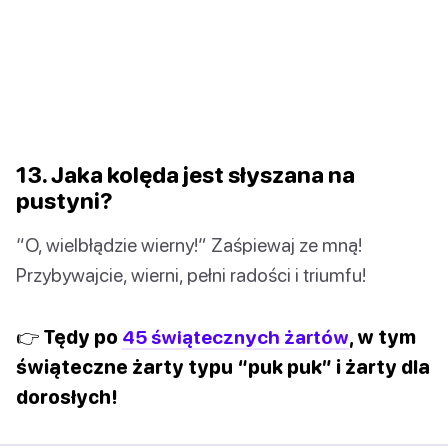
13. Jaka kolęda jest słyszana na
pustyni?
“O, wielbłądzie wierny!” Zaśpiewaj ze mną!
Przybywajcie, wierni, pełni radości i triumfu!
👉 Tędy po
45 świątecznych żartów
, w tym
świąteczne żarty typu “puk puk” i żarty dla
dorosłych!