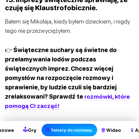
czuję się Klaustrofobicznie.
Bałem się Mikołaja, kiedy byłem dzieckiem, i nigdy
tego nie przezwyciężyłem.
👉 Świąteczne suchary są świetne do
przełamywania lodów podczas
świątecznych imprez. Chcesz więcej
pomysłów na rozpoczęcie rozmowy i
sprawienie, by ludzie czuli się bardziej
zrelaksowani? Sprawdź te
rozmówki, które
2
pomogą Ci zacząć!
Często zadawane pytania
🕹
👋
🍿
📱
ezowe
Gry
Wideo
A
Tematy do rozmowy