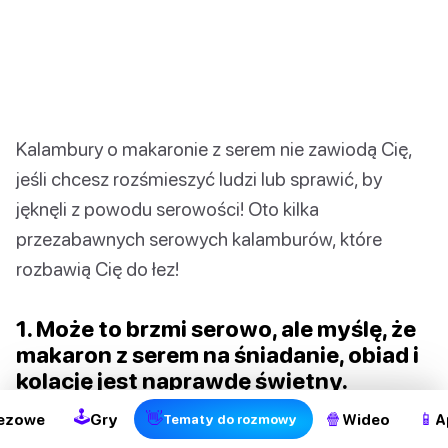
Kalambury o makaronie z serem nie zawiodą Cię,
jeśli chcesz rozśmieszyć ludzi lub sprawić, by
jęknęli z powodu serowości! Oto kilka
przezabawnych serowych kalamburów, które
rozbawią Cię do łez!
1. Może to brzmi serowo, ale myślę, że
2
makaron z serem na śniadanie, obiad i
kolację jest naprawdę świetny.
🕹
👋
🍿
📱
ezowe
Gry
Wideo
A
Tematy do rozmowy
Prawda. Nie będę się z tym nie zgadzać.