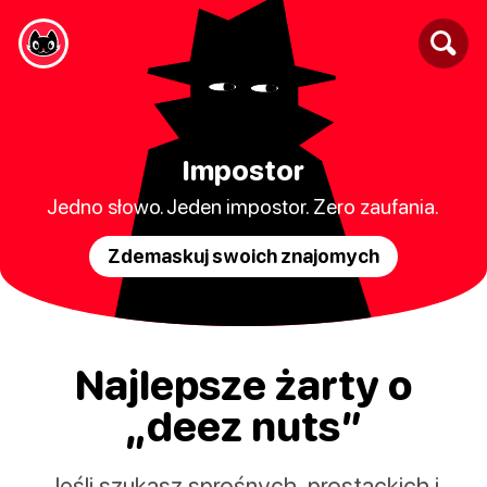
Impostor
Jedno słowo. Jeden impostor. Zero zaufania.
Zdemaskuj swoich znajomych
Najlepsze żarty o
„deez nuts”
Jeśli szukasz sprośnych, prostackich i