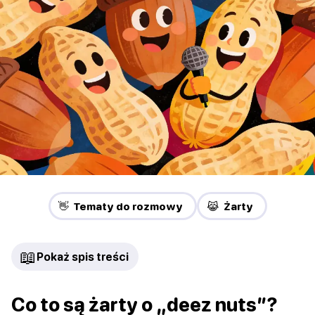
👋 Tematy do rozmowy
😹 Żarty
📖
Pokaż spis treści
Co to są żarty o „deez nuts”?