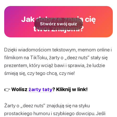
Jak dobrze znają cię
Stwórz swój quiz
twoi znajomi?
Dzięki wiadomościom tekstowym, memom online i
filmikom na TikToku, żarty o „deez nuts” stały się
prezentem, który wciąż bawi i sprawia, że ludzie
śmieją się, czy tego chcą, czy nie!
👉 Wolisz
żarty taty
? Kliknij w link!
Żarty o „deez nuts” znajdują się na styku
prostackiego humoru i szybkiego dowcipu. Jeśli