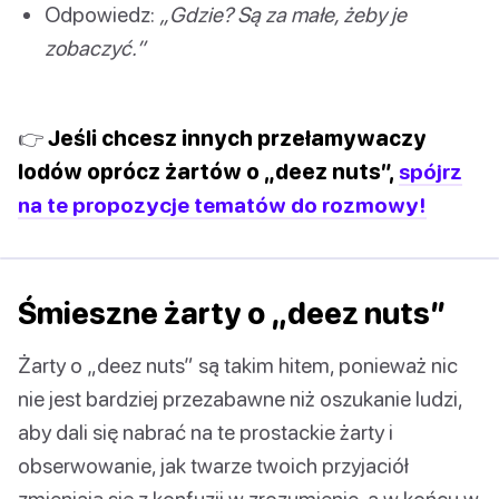
Odpowiedz:
„Gdzie? Są za małe, żeby je
zobaczyć.”
👉
Jeśli chcesz innych przełamywaczy
lodów oprócz żartów o „deez nuts”,
spójrz
na te propozycje tematów do rozmowy!
Śmieszne żarty o „deez nuts”
Żarty o „deez nuts” są takim hitem, ponieważ nic
nie jest bardziej przezabawne niż oszukanie ludzi,
aby dali się nabrać na te prostackie żarty i
obserwowanie, jak twarze twoich przyjaciół
zmieniają się z konfuzji w zrozumienie, a w końcu w