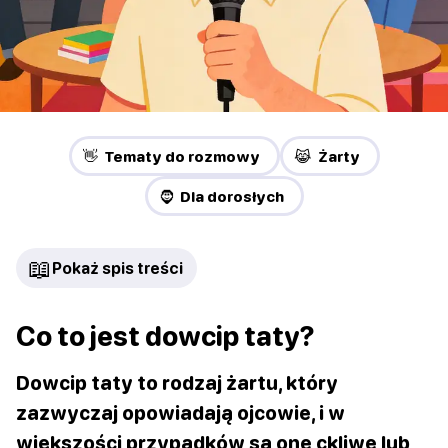
👋 Tematy do rozmowy
😹 Żarty
🧔 Dla dorosłych
📖
Pokaż spis treści
Co to jest dowcip taty?
Dowcip taty to rodzaj żartu, który
zazwyczaj opowiadają ojcowie, i w
większości przypadków są one ckliwe lub