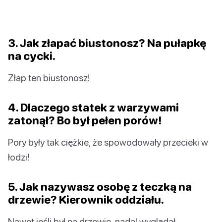
3. Jak złapać biustonosz? Na pułapkę
na cycki.
Złap ten biustonosz!
4. Dlaczego statek z warzywami
zatonął? Bo był pełen porów!
Pory były tak ciężkie, że spowodowały przecieki w
łodzi!
5. Jak nazywasz osobę z teczką na
drzewie? Kierownik oddziału.
Nawet jeśli był na drzewie, nadal wyglądał