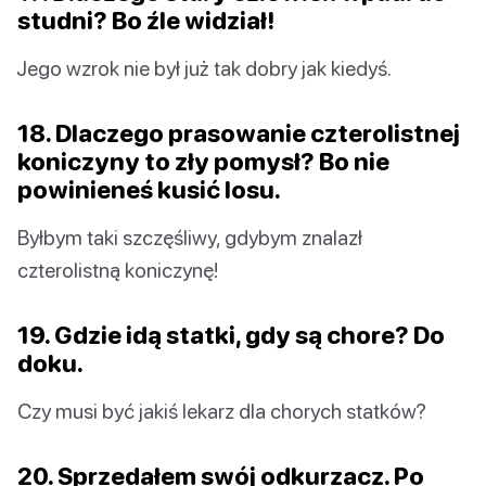
studni? Bo źle widział!
Jego wzrok nie był już tak dobry jak kiedyś.
18. Dlaczego prasowanie czterolistnej
koniczyny to zły pomysł? Bo nie
powinieneś kusić losu.
Byłbym taki szczęśliwy, gdybym znalazł
czterolistną koniczynę!
19. Gdzie idą statki, gdy są chore? Do
doku.
Czy musi być jakiś lekarz dla chorych statków?
20. Sprzedałem swój odkurzacz. Po