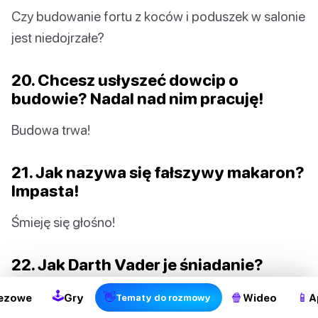
Czy budowanie fortu z koców i poduszek w salonie
jest niedojrzałe?
20. Chcesz usłyszeć dowcip o
budowie? Nadal nad nim pracuję!
Budowa trwa!
21. Jak nazywa się fałszywy makaron?
Impasta!
Śmieję się głośno!
2
22. Jak Darth Vader je śniadanie?
Karmiąc się siłą.
🕹
👋
🍿
📱
ezowe
Gry
Wideo
A
Tematy do rozmowy
Aby uzyskać więcej treści ze świata Gwiezdnych