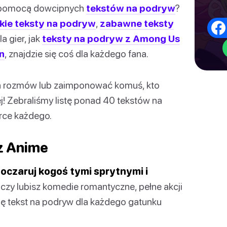
 za pomocą dowcipnych
tekstów na podryw
?
ie teksty na podryw
,
zabawne teksty
a gier, jak
teksty na podryw z Among Us
n
, znajdzie się coś dla każdego fana.
ich rozmów lub zaimponować komuś, kto
ej! Zebraliśmy listę ponad 40 tekstów na
rce każdego.
z Anime
oczaruj kogoś tymi sprytnymi i
 czy lubisz komedie romantyczne, pełne akcji
ię tekst na podryw dla każdego gatunku