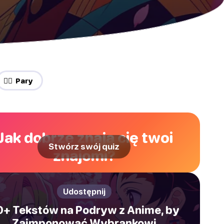
❤️‍🔥 Pary
Jak dobrze znają cię twoi
Stwórz swój quiz
znajomi?
Udostępnij
0+ Tekstów na Podryw z Anime, by
Zaimponować Wybrankowi