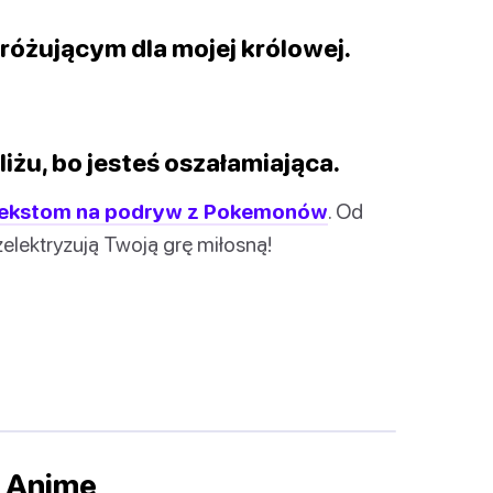
różującym dla mojej królowej.
iżu, bo jesteś oszałamiająca.
ekstom na podryw z Pokemonów
. Od
zelektryzują Twoją grę miłosną!
z Anime