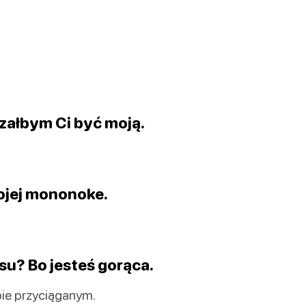
azałbym Ci być moją.
ojej mononoke.
su? Bo jesteś gorąca.
bie przyciąganym.