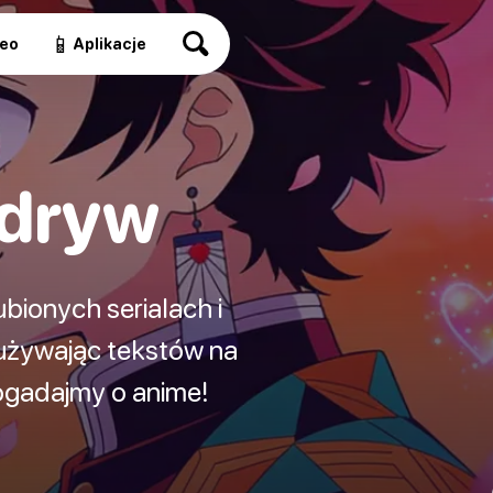
📱
eo
Aplikacje
odryw
bionych serialach i
używając tekstów na
ogadajmy o anime!