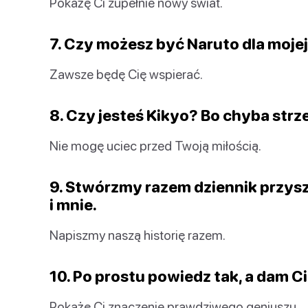
Pokażę Ci zupełnie nowy świat.
7. Czy możesz być Naruto dla moje
Zawsze będę Cię wspierać.
8. Czy jesteś Kikyo? Bo chyba strze
Nie mogę uciec przed Twoją miłością.
9. Stwórzmy razem dziennik przyszł
i mnie.
Napiszmy naszą historię razem.
10. Po prostu powiedz tak, a dam Ci
Pokażę Ci znaczenie prawdziwego geniuszu.