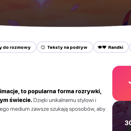
y do rozmowy
😏 Teksty na podryw
🍽️❤️ Randki
imacje, to popularna forma rozrywki,
łym świecie.
Dzięki unikalnemu stylowi i
i tego medium zawsze szukają sposobów, aby
3