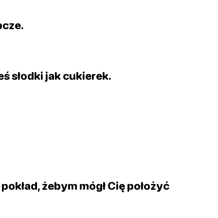
pcze.
ś słodki jak cukierek.
 pokład, żebym mógł Cię położyć