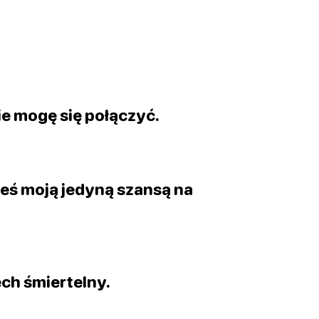
 nie mogę się połączyć.
teś moją jedyną szansą na
ech śmiertelny.