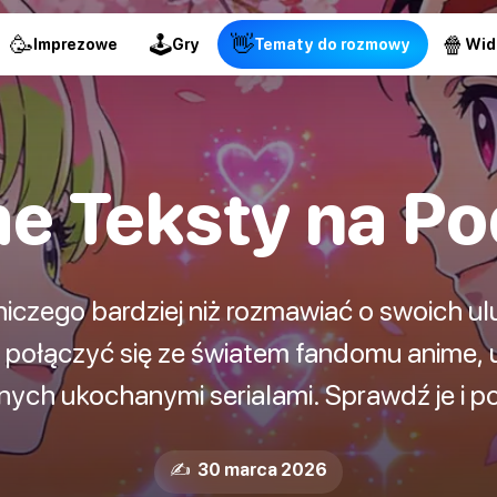
🥳
🕹
👋
🍿
Imprezowe
Gry
Tematy do rozmowy
Wid
e Teksty na P
niczego bardziej niż rozmawiać o swoich ulu
 połączyć się ze światem fandomu anime, 
nych ukochanymi serialami. Sprawdź je i p
✍️ 30 marca 2026