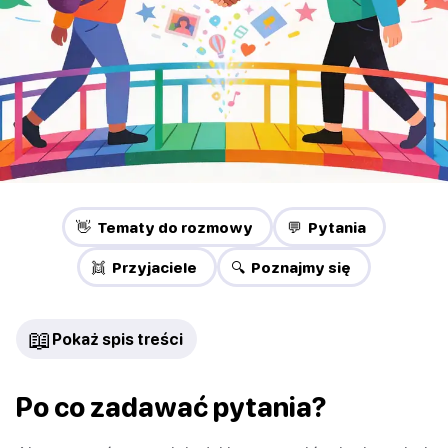
👋 Tematy do rozmowy
💬 Pytania
👯 Przyjaciele
🔍 Poznajmy się
📖
Pokaż spis treści
Po co zadawać pytania?