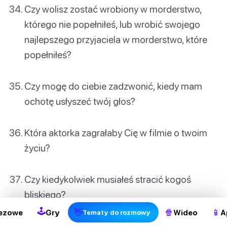
Czy wolisz zostać wrobiony w morderstwo,
którego nie popełniłeś, lub wrobić swojego
najlepszego przyjaciela w morderstwo, które
popełniłeś?
Czy mogę do ciebie zadzwonić, kiedy mam
ochotę usłyszeć twój głos?
Która aktorka zagrałaby Cię w filmie o twoim
życiu?
2
Czy kiedykolwiek musiałeś stracić kogoś
bliskiego?
🕹
👋
🍿
📱
ezowe
Gry
Wideo
A
Tematy do rozmowy
Jaki był ostatni koncert, na którym byłeś?