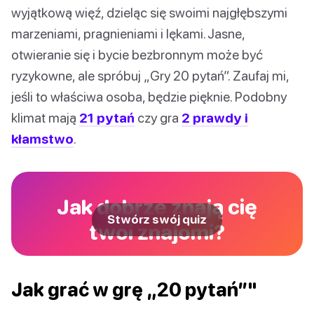
wyjątkową więź, dzieląc się swoimi najgłębszymi
marzeniami, pragnieniami i lękami. Jasne,
otwieranie się i bycie bezbronnym może być
ryzykowne, ale spróbuj „Gry 20 pytań”. Zaufaj mi,
jeśli to właściwa osoba, będzie pięknie. Podobny
klimat mają
21 pytań
czy gra
2 prawdy i
kłamstwo
.
Jak dobrze znają cię
Stwórz swój quiz
twoi znajomi?
Jak grać w grę „20 pytań”"