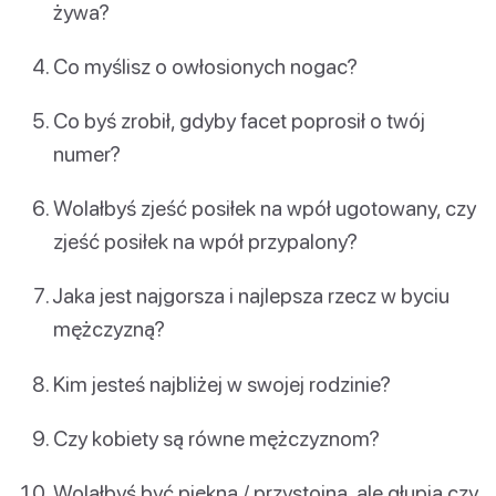
żywa?
Co myślisz o owłosionych nogac?
Co byś zrobił, gdyby facet poprosił o twój
numer?
Wolałbyś zjeść posiłek na wpół ugotowany, czy
zjeść posiłek na wpół przypalony?
Jaka jest najgorsza i najlepsza rzecz w byciu
mężczyzną?
Kim jesteś najbliżej w swojej rodzinie?
Czy kobiety są równe mężczyznom?
Wolałbyś być piękna / przystojna, ale głupia czy