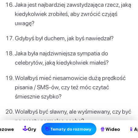
Jaka jest najbardziej zawstydzająca rzecz, jaką
kiedykolwiek zrobiłeś, aby zwrócić czyjąś
uwagę?
Gdybyś był duchem, jak byś nawiedzał?
Jaka była najdziwniejsza sympatia do
celebrytów, jaką kiedykolwiek miałeś?
Wolałbyś mieć niesamowicie dużą prędkość
pisania / SMS-ów, czy też móc czytać
śmiesznie szybko?
2
Wolałbyś być sławny, ale wyśmiewany, czy być
po prostu normalną osobą?
🕹
👋
🍿
📱
ezowe
Gry
Wideo
A
Tematy do rozmowy