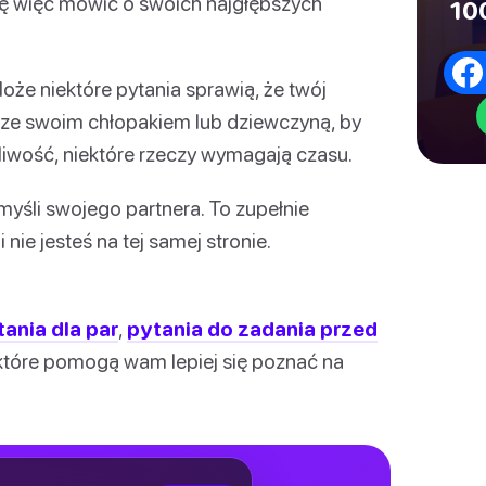
ię więc mówić o swoich najgłębszych
100
że niektóre pytania sprawią, że twój
ię ze swoim chłopakiem lub dziewczyną, by
liwość, niektóre rzeczy wymagają czasu.
yśli swojego partnera. To zupełnie
 nie jesteś na tej samej stronie.
tania dla par
,
pytania do zadania przed
 które pomogą wam lepiej się poznać na