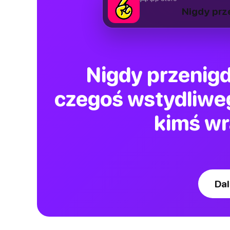
Nigdy prz
Nigdy przenigd
czegoś wstydliweg
kimś wr
Dal