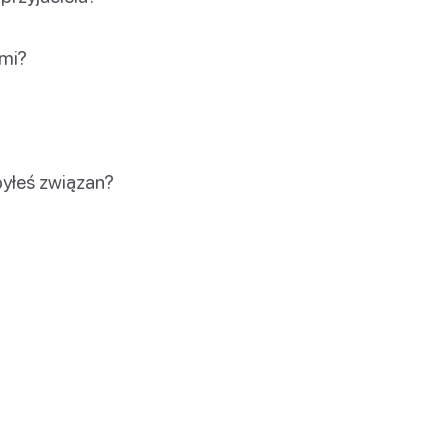
źmi?
byłeś związan?