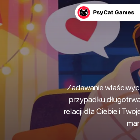
PsyCat Games
Zadawanie właściwych
przypadku długotrwa
relacji dla Ciebie i Tw
mar