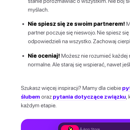
stanie porozmawiać o wszystkim. Nie bój s
myślach.
Nie spiesz się ze swoim partnerem!
Mo
partner poczuje się nieswojo. Nie spiesz s
odpowiedzieli na wszystko. Zachowaj cierp
Nie oceniaj!
Możesz nie rozumieć każdej m
normalne. Ale staraj się wspierać, nawet jeśli
Szukasz więcej inspiracji? Mamy dla ciebie
py
ślubem
oraz
pytania dotyczące związku
,
każdym etapie.
App Store