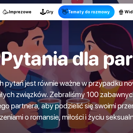
🥳
🕹
👋
🍿
Imprezowe
Gry
Tematy do rozmowy
Wid
Pytania dla par
 pytań jest równie ważne w przypadku n
łych związków. Zebraliśmy 100 zabawny
ojego partnera, aby podzielić się swoimi prze
zeniami o romansie, miłości i życiu seksual