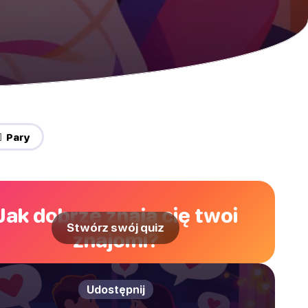
‍🔥 Pary
Jak dobrze znają cię twoi
Stwórz swój quiz
znajomi?
Udostępnij