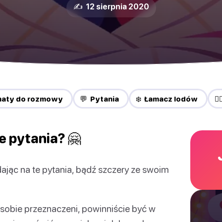
✍️ 12 sierpnia 2020
maty do rozmowy
💬 Pytania
❄️ Łamacz lodów
❤️
e pytania? 🤗
jąc na te pytania, bądź szczery ze swoim
ie sobie przeznaczeni, powinniście być w