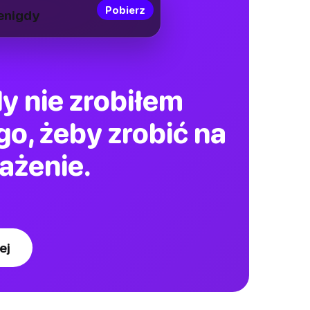
Pobierz
enigdy
y nie zrobiłem
o, żeby zrobić na
ażenie.
ej