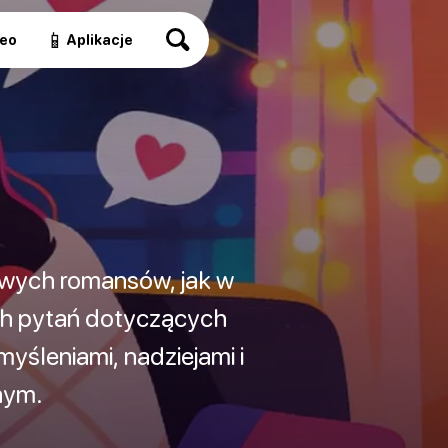
📱
eo
Aplikacje
owych romansów, jak w
ch pytań dotyczących
myśleniami, nadziejami i
nym.