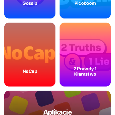
Gossip
Picoboom
2 Prawdy 1
NoCap
Kłamstwo
Aplikacje