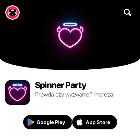
Spinner Party
Prawda czy wyzwanie? Impreza!
Google Play
App Store