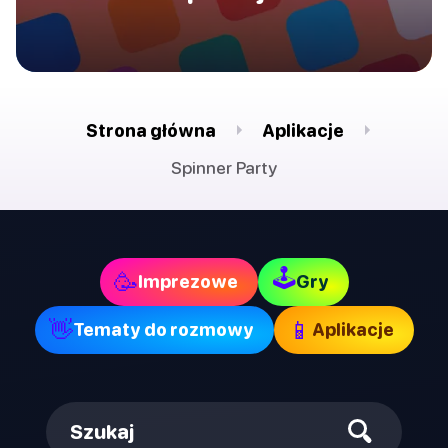
Strona główna
Aplikacje
Spinner Party
🕹
🥳
Imprezowe
Gry
👋
📱
Tematy do rozmowy
Aplikacje
Szukaj