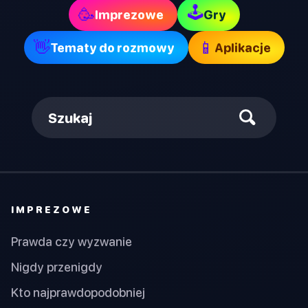
🕹
🥳
Imprezowe
Gry
👋
📱
Tematy do rozmowy
Aplikacje
Szukaj
IMPREZOWE
Prawda czy wyzwanie
Nigdy przenigdy
Kto najprawdopodobniej