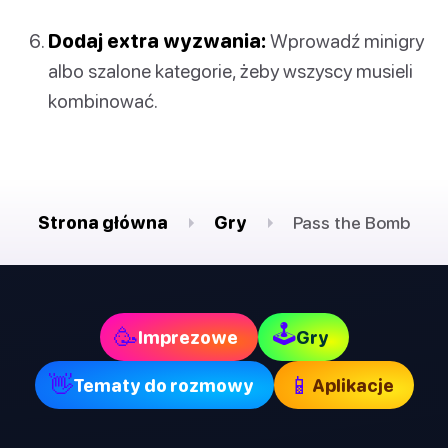
Dodaj extra wyzwania:
Wprowadź minigry
albo szalone kategorie, żeby wszyscy musieli
kombinować.
Strona główna
Gry
Pass the Bomb
🕹
🥳
Imprezowe
Gry
👋
📱
Tematy do rozmowy
Aplikacje