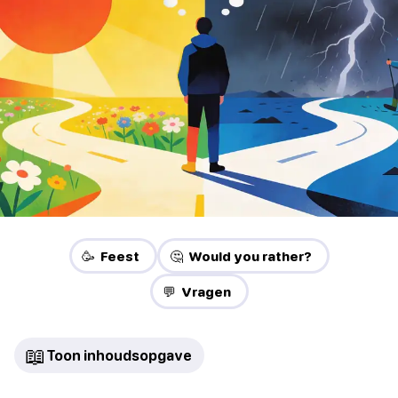
🥳 Feest
🤔 Would you rather?
💬 Vragen
📖
Toon inhoudsopgave