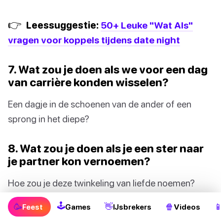
👉
Leessuggestie:
50+ Leuke "Wat Als"
vragen voor koppels tijdens date night
7. Wat zou je doen als we voor een dag
van carrière konden wisselen?
Een dagje in de schoenen van de ander of een
sprong in het diepe?
8. Wat zou je doen als je een ster naar
je partner kon vernoemen?
Hoe zou je deze twinkeling van liefde noemen?
🕹
🥳
👋
🍿

Feest
Games
IJsbrekers
Videos
9. Wat zou je doen als we spontaan een