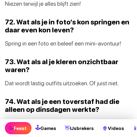
Niezen terwijl je alles blijft zien!
72. Wat als je in foto’s kon springen en
daar even kon leven?
Spring in een foto en beleef een mini-avontuur!
73. Wat als al je kleren onzichtbaar
waren?
Dat wordt lastig outfits uitzoeken. Of juist niet.
74. Wat als je een toverstaf had die
alleen op dinsdagen werkte?
Elke dinsdag magische momenten beleven!
🕹
🥳
👋
🍿

Feest
Games
IJsbrekers
Videos