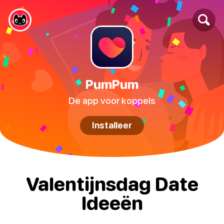
PumPum
De app voor koppels
Installeer
Valentijnsdag Date
Ideeën