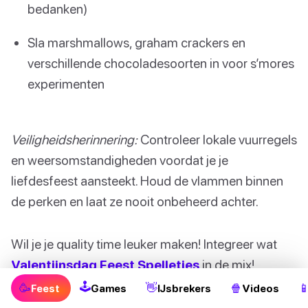
bedanken)
Sla marshmallows, graham crackers en
verschillende chocoladesoorten in voor s’mores
experimenten
Veiligheidsherinnering:
Controleer lokale vuurregels
en weersomstandigheden voordat je je
liefdesfeest aansteekt. Houd de vlammen binnen
de perken en laat ze nooit onbeheerd achter.
Wil je je quality time leuker maken! Integreer wat
Valentijnsdag Feest Spelletjes
in de mix!
🕹
🥳
👋
🍿

Feest
Games
IJsbrekers
Videos
2. Samen Kook- of Baklessen