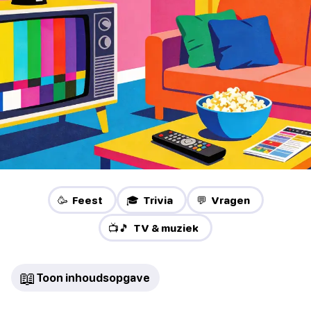
🥳 Feest
🎓 Trivia
💬 Vragen
📺🎵 TV & muziek
📖
Toon inhoudsopgave