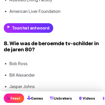
American Liver Foundation
Toon het antwoord
8. Wie was de beroemde tv-schilder in
de jaren 80?
Bob Ross
Bill Alexander
Jasper Johns
Anthony Hopkins
🕹
🥳
👋
🍿

Feest
Games
IJsbrekers
Videos