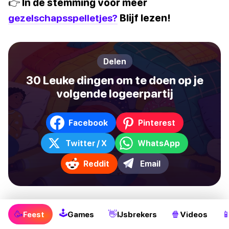
👉 In de stemming voor meer
gezelschapsspelletjes?
Blijf lezen!
Delen
30 Leuke dingen om te doen op je
volgende logeerpartij
Facebook
Pinterest
Twitter / X
WhatsApp
Reddit
Email
🕹
🥳
👋
🍿

Feest
Games
IJsbrekers
Videos
Party & Drankspellen