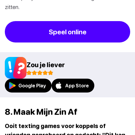
zitten.
Speel online
Zou je liever
Google Play
App Store
8. Maak Mijn Zin Af
Ooit texting games voor koppels of
vrienden geprobeerd en gedacht: “Dit kan