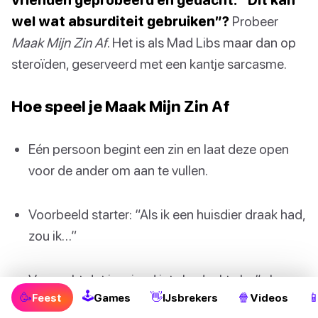
wel wat absurditeit gebruiken”?
Probeer
Maak Mijn Zin Af
. Het is als Mad Libs maar dan op
steroïden, geserveerd met een kantje sarcasme.
Hoe speel je Maak Mijn Zin Af
Eén persoon begint een zin en laat deze open
voor de ander om aan te vullen.
Voorbeeld starter: “Als ik een huisdier draak had,
zou ik…”
Verwacht dat je vriend iets bedenkt als: “…hem
🕹
🥳
👋
🍿

Feest
Games
IJsbrekers
Videos
leren om mijn ontbijtburrito’s te koken.”