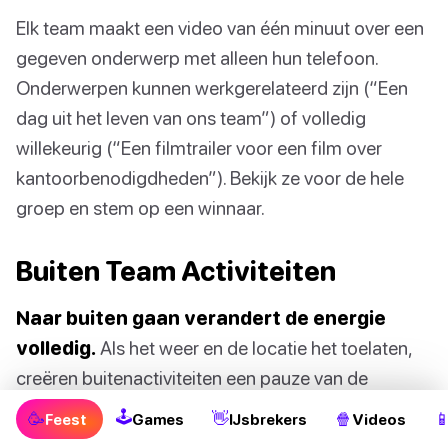
Elk team maakt een video van één minuut over een
gegeven onderwerp met alleen hun telefoon.
Onderwerpen kunnen werkgerelateerd zijn (“Een
dag uit het leven van ons team”) of volledig
willekeurig (“Een filmtrailer voor een film over
kantoorbenodigdheden”). Bekijk ze voor de hele
groep en stem op een winnaar.
Buiten Team Activiteiten
Naar buiten gaan verandert de energie
volledig.
Als het weer en de locatie het toelaten,
creëren buitenactiviteiten een pauze van de
werkomgeving die binnen spelletjes niet kunnen
🕹
🥳
👋
🍿

Feest
Games
IJsbrekers
Videos
evenaren.