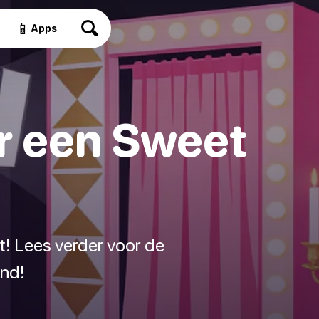
📱
Apps
r een Sweet
nt! Lees verder voor de
ind!