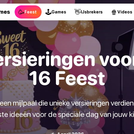
🥳
🕹
👋
🍿
ames
Feest
Games
IJsbrekers
Videos
ersieringen voo
16 Feest
een mijlpaal die unieke versieringen verdie
te ideeën voor de speciale dag van jouw k