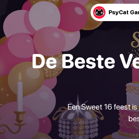
PsyCat G
De Beste V
Een Sweet 16 feest is 
bes