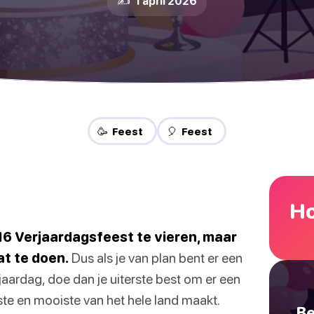
✍️ 1 april 2026
🥳 Feest
🎈 Feest
Ho
16 Verjaardagsfeest te vieren, maar
at te doen.
Dus als je van plan bent er een
jaardag, doe dan je uiterste best om er een
te en mooiste van het hele land maakt.
Be