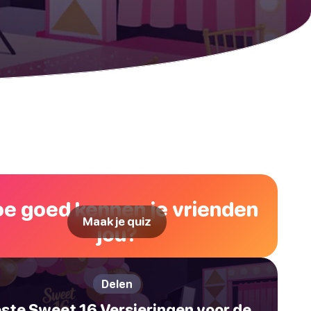
e goed kennen je vrienden
Maak je quiz
jou?
Delen
ste Sweet 16 Versieringen voor de