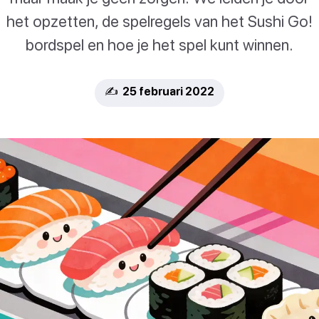
het opzetten, de spelregels van het Sushi Go!
bordspel en hoe je het spel kunt winnen.
✍️ 25 februari 2022