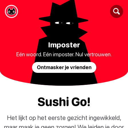
Imposter
Eén woord. Eén imposter. Nul vertrouwen.
Ontmasker je vrienden
Sushi Go!
Het lijkt op het eerste gezicht ingewikkeld,
maar maak je geen zorgen! We leiden je door