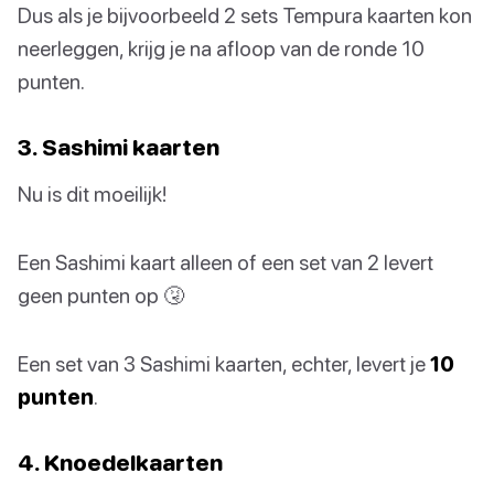
Dus als je bijvoorbeeld 2 sets Tempura kaarten kon
neerleggen, krijg je na afloop van de ronde 10
punten.
3. Sashimi kaarten
Nu is dit moeilijk!
Een Sashimi kaart alleen of een set van 2 levert
geen punten op 🤧
Een set van 3 Sashimi kaarten, echter, levert je
10
punten
.
4. Knoedelkaarten