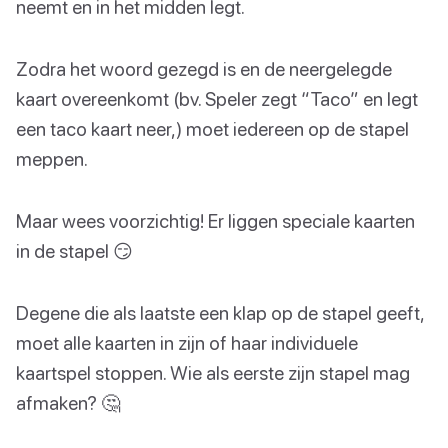
neemt en in het midden legt.
Zodra het woord gezegd is en de neergelegde
kaart overeenkomt (bv. Speler zegt “Taco” en legt
een taco kaart neer,) moet iedereen op de stapel
meppen.
Maar wees voorzichtig! Er liggen speciale kaarten
in de stapel 😏
Degene die als laatste een klap op de stapel geeft,
moet alle kaarten in zijn of haar individuele
kaartspel stoppen. Wie als eerste zijn stapel mag
afmaken? 🤔