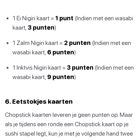
1 Ei Nigiri kaart =
1 punt
(Indien met een wasabi
kaart,
3 punten
)
1 Zalm Nigiri kaart =
2 punten
(Indien met een
wasabi kaart,
6 punten
)
1 Inktvis Nigiri kaart =
3 punten
(Indien met een
wasabi kaart,
9 punten
)
6. Eetstokjes kaarten
Chopstick kaarten leveren je geen punten op. Maar
als je tijdens een ronde een Chopstick kaart op je
sushi stapel legt, kun je met je volgende hand twee