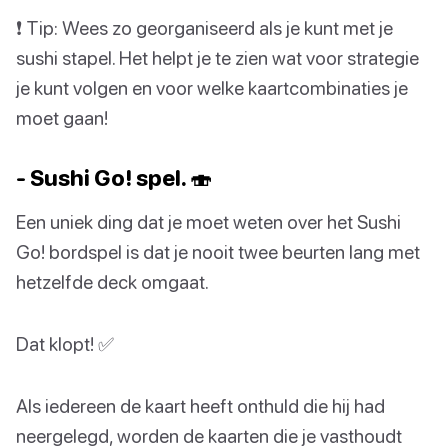
❗️ Tip: Wees zo georganiseerd als je kunt met je
sushi stapel. Het helpt je te zien wat voor strategie
je kunt volgen en voor welke kaartcombinaties je
moet gaan!
- Sushi Go! spel. 🍣
Een uniek ding dat je moet weten over het Sushi
Go! bordspel is dat je nooit twee beurten lang met
hetzelfde deck omgaat.
Dat klopt! ✅
Als iedereen de kaart heeft onthuld die hij had
neergelegd, worden de kaarten die je vasthoudt