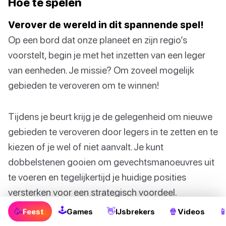
Hoe te spelen
Verover de wereld in dit spannende spel!
Op een bord dat onze planeet en zijn regio’s
voorstelt, begin je met het inzetten van een leger
van eenheden. Je missie? Om zoveel mogelijk
gebieden te veroveren om te winnen!
Tijdens je beurt krijg je de gelegenheid om nieuwe
gebieden te veroveren door legers in te zetten en te
kiezen of je wel of niet aanvalt. Je kunt
dobbelstenen gooien om gevechtsmanoeuvres uit
te voeren en tegelijkertijd je huidige posities
versterken voor een strategisch voordeel.
🕹
🥳
👋
🍿

Feest
Games
IJsbrekers
Videos
Je kunt ook allianties vormen met andere spelers