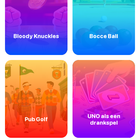
Bloody Knuckles
Bocce Ball
UNO als een
Pub Golf
drankspel