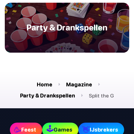
Party & Drankspellen
Home
Magazine
Party & Drankspellen
Split the G
🕹
🥳
👋
Feest
Games
IJsbrekers