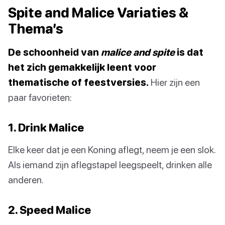
Spite and Malice Variaties &
Thema’s
De schoonheid van
malice and spite
is dat
het zich gemakkelijk leent voor
thematische of feestversies.
Hier zijn een
paar favorieten:
1. Drink Malice
Elke keer dat je een Koning aflegt, neem je een slok.
Als iemand zijn aflegstapel leegspeelt, drinken alle
anderen.
2. Speed Malice