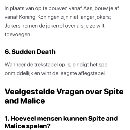
In plaats van op te bouwen vanaf Aas, bouw je af
vanaf Koning. Koningen zijn niet langer jokers;
Jokers nemen de jokerrol over als je ze wilt
toevoegen.
6. Sudden Death
Wanneer de trekstapel op is, eindigt het spel
onmiddellijk en wint de laagste aflegstapel.
Veelgestelde Vragen over Spite
and Malice
1. Hoeveel mensen kunnen Spite and
Malice spelen?