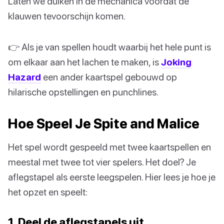
Laten we duiken in de mechanica voordat de
klauwen tevoorschijn komen.
👉 Als je van spellen houdt waarbij het hele punt is
om elkaar aan het lachen te maken, is
Joking
Hazard
een ander kaartspel gebouwd op
hilarische opstellingen en punchlines.
Hoe Speel Je Spite and Malice
Het spel wordt gespeeld met twee kaartspellen en
meestal met twee tot vier spelers. Het doel? Je
aflegstapel als eerste leegspelen. Hier lees je hoe je
het opzet en speelt:
1. Deel de aflegstapels uit