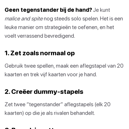
Geen tegenstander bij de hand?
Je kunt
malice and spite
nog steeds solo spelen. Het is een
leuke manier om strategieën te oefenen, en het
voelt verrassend bevredigend.
1. Zet zoals normaal op
Gebruik twee spellen, maak een aflegstapel van 20
kaarten en trek vijf kaarten voor je hand.
2. Creëer dummy-stapels
Zet twee “tegenstander” aflegstapels (elk 20
kaarten) op die je als rivalen behandelt.